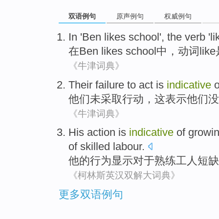
双语例句
原声例句
权威例句
In
'Ben
likes
school
',
the verb
'
li
在
Ben
likes
school
中
，
动词
like
《牛津词典》
Their
failure
to act
is
indicative
o
他们
未
采取
行动，
这
表示他们没
《牛津词典》
His
action
is
indicative
of
growi
of
skilled
labour
.
他
的
行为
显示
对于
熟练
工人
短缺
《柯林斯英汉双解大词典》
更多双语例句