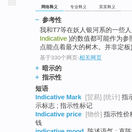
网络释义
专业释义
英英释义
go
top
参考性
我和T7等在妖人银河系的一些
Indicative
)的数值都可能作为参
点能点着最大的树木。并非定板
基于330个网页
-
相关网页
暗示的
指示性
短语
Indicative Mark
[贸易]
[统计]
指示
示标志 ; 指示性标记
Indicative price
[物价]
指示性价格 
钱
indicative mood
陈述语气 ; 直陈