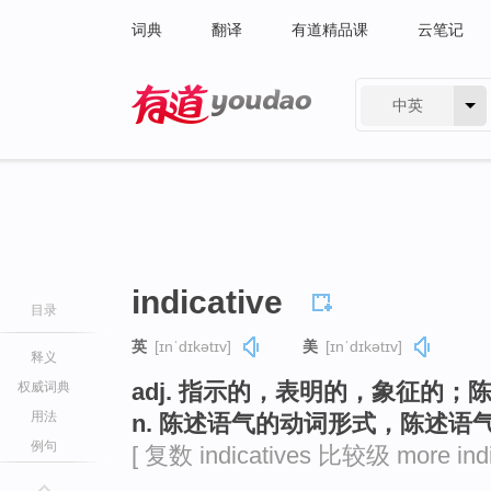
词典
翻译
有道精品课
云笔记
中英
有道 - 网易旗下搜索
indicative
目录
英
[ɪnˈdɪkətɪv]
美
[ɪnˈdɪkətɪv]
释义
adj. 指示的，表明的，象征的；
权威词典
用法
n. 陈述语气的动词形式，陈述语
例句
[ 复数 indicatives 比较级 more indi