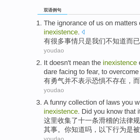
双语例句
The
ignorance
of
us
on
matters
inexistence
.
有很多
事情
只是
我们
不
知道
而已
youdao
It
doesn't
mean
the
inexistence
dare
facing to
fear,
to overcome
有
勇气
并不
表示
恐惧
不存在，
而
youdao
A
funny
collection
of
laws
you
wi
inexistence
. Did
you
know that i
这里
收集
了十一条
滑稽
的
法律规
其事。你
知道
吗，以下行为是被
youdao