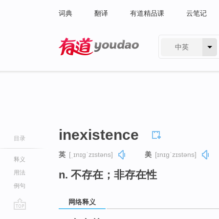
词典
翻译
有道精品课
云笔记
中英
有道 - 网易旗下搜索
inexistence
目录
英
[ˌɪnɪɡˈzɪstəns]
美
[ɪnɪɡˈzɪstəns]
释义
n. 不存在；非存在性
用法
例句
网络释义
go