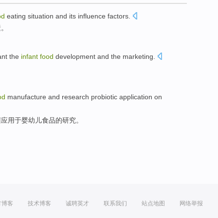
od
eating
situation
and its
influence
factors
.
素
。
ant the
infant
food
development
and
the
marketing
.
od
manufacture
and
research
probiotic
application
on
菌
应用
于
婴幼儿
食品
的
研究
。
方博客
技术博客
诚聘英才
联系我们
站点地图
网络举报