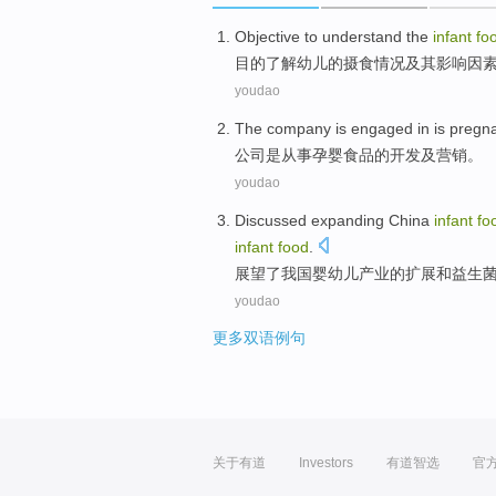
Objective to
understand
the
infant
fo
目的
了解
幼儿
的
摄食
情况
及其
影响
因
youdao
The company
is
engaged in
is pregn
公司
是
从事
孕婴
食品
的
开发
及
营销
。
youdao
Discussed
expanding
China
infant
fo
infant
food
.
展望了
我国
婴幼儿
产业
的
扩展
和
益生
youdao
更多双语例句
关于有道
Investors
有道智选
官