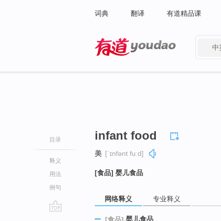
词典
翻译
有道精品课
中
有道 - 网易旗下搜索
infant food
目录
美
[ˈɪnfənt fuːd]
释义
[食品] 婴儿食品
用法
例句
网络释义
专业释义
go
婴儿食品
[食品]