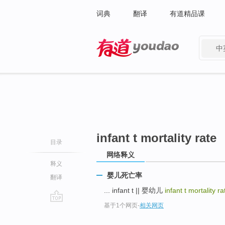
词典
翻译
有道精品课
中
有道 - 网易旗下搜索
infant t mortality rate
目录
网络释义
释义
婴儿死亡率
翻译
... infant t || 婴幼儿
infant t mortality ra
基于1个网页
-
相关网页
go
top