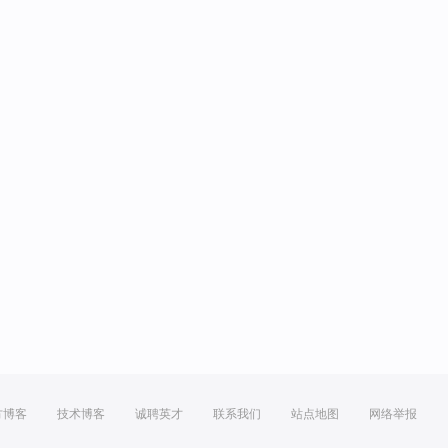
方博客
技术博客
诚聘英才
联系我们
站点地图
网络举报