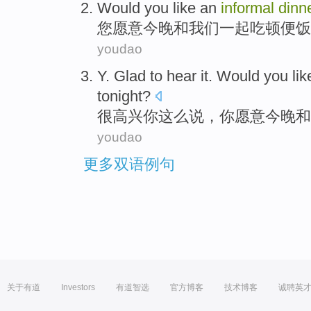
Would
you
like
an
informal
dinn
您
愿意
今晚
和
我们
一起吃顿
便饭
youdao
Y.
Glad to hear
it. Would
you
lik
tonight
?
很
高兴
你
这么说，你
愿意
今晚
和
youdao
更多双语例句
关于有道
Investors
有道智选
官方博客
技术博客
诚聘英