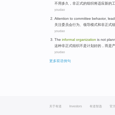
不用
多久
，
非正式
的
组织
将
适应
新的
youdao
Attention to
committee
behavior
,
lead
关注
委员会
行为
、
领导
模式
和
非正式
youdao
The
informal
organization
is not
plan
这种
非正式
组织
不是
计划好的
，
而是
youdao
更多双语例句
关于有道
Investors
有道智选
官