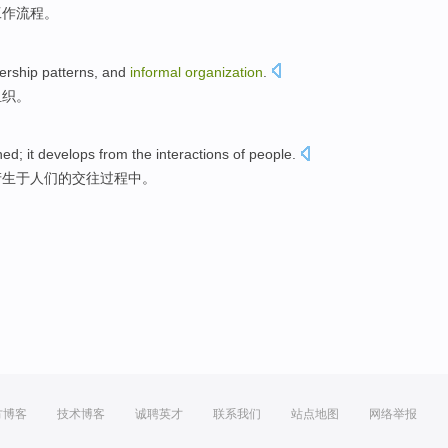
工作
流程
。
ership
patterns
,
and
informal
organization
.
组织
。
ned
;
it
develops
from
the
interactions
of
people
.
产生
于
人们
的
交往过程
中。
方博客
技术博客
诚聘英才
联系我们
站点地图
网络举报