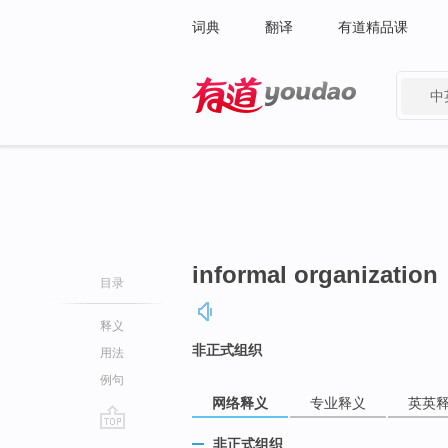
词典
翻译
有道精品课
中
有道 - 网易旗下搜索
informal organization
目录
释义
非正式组织
用法
例句
网络释义
专业释义
英英
go
非正式组织