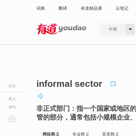
词典
翻译
有道精品课
云笔记
中英
有道 - 网易旗下搜索
informal sector
目录
释义
非正式部门：指一个国家或地区
例句
管的部分，通常包括小规模企业
go
top
网络释义
专业释义
英英释义