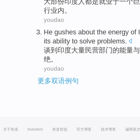
大部份
印度人
都是就业于
一个
巨
行业内
。
youdao
He
gushes
about
the
energy
of
its
ability
to
solve
problems
.
谈到
印度
大量
民营
部门
的
能量
与
绝。
youdao
更多双语例句
关于有道
Investors
有道智选
官方博客
技术博客
诚聘英