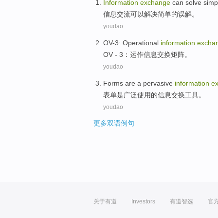
Information
exchange
can
solve
simp
信息
交流
可以
解决
简单
的
误解
。
youdao
OV-3
:
Operational
information
excha
OV - 3
：
运作
信息
交换
矩阵
。
youdao
Forms
are a
pervasive
information
e
表单
是
广泛使用
的
信息
交换
工具
。
youdao
更多双语例句
关于有道
Investors
有道智选
官