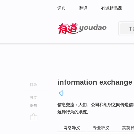
词典
翻译
有道精品课
中
有道 - 网易旗下搜索
information exchange
目录
释义
信息交流：人们、公司和组织之间传递信
例句
这种行为的系统。
go
网络释义
专业释义
英英
top