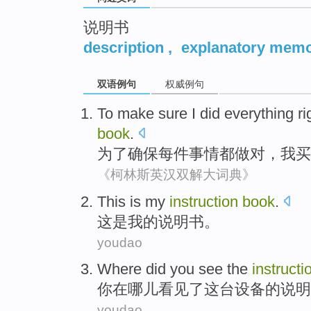
说明书
description
,
explanatory mem
双语例句
权威例句
To
make sure
I
did everything
ri
book
.
为了
确保
每件事情都
做
对
，
我
买
《柯林斯英汉双解大词典》
This
is
my
instruction
book
.
这
是
我
的
说明书
。
youdao
Where did
you
see
the
instruct
你
在
哪儿
看见
了
这
台设备
的
说明
youdao