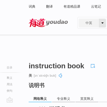
词典
翻译
有道精品课
云笔记
中英
有道 - 网易旗下搜索
instruction book
目录
美
[ɪnˈstrʌkʃn bʊk]
释义
说明书
用法
例句
网络释义
专业释义
英英释义
go