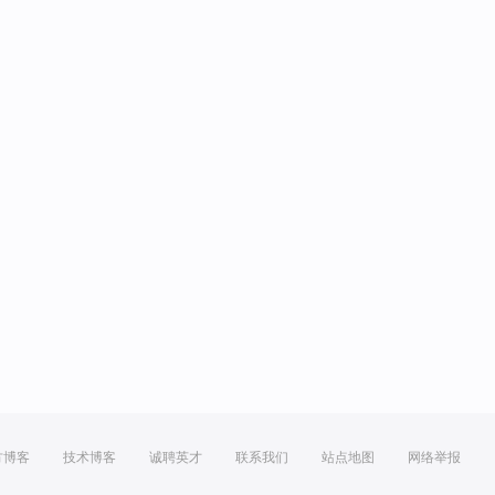
方博客
技术博客
诚聘英才
联系我们
站点地图
网络举报