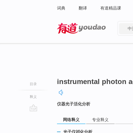
词典
翻译
有道精品课
中
有道 - 网易旗下搜索
instrumental photon a
目录
释义
仪器光子活化分析
go
网络释义
专业释义
top
光子仪祁化分析