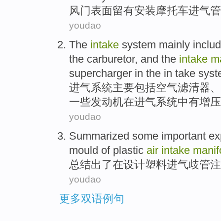
风门
表面
留有
安装
摩托车
进气管
youdao
The
intake
system
mainly
inclu
the carburetor
,
and
the
intake
ma
supercharger
in the in
take
syst
进气
系统
主要
包括
空气
滤清器
、
一些
发动机
在进气系统
中
有
增压
youdao
Summarized
some important ex
mould
of
plastic
air
intake
manif
总结出
了
在
设计
塑料
进气
歧管
注
youdao
更多双语例句