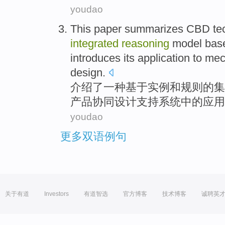
youdao
This paper summarizes CBD te
integrated
reasoning
model
bas
introduces
its
application
to
mec
design
.
介绍了
一
种
基于
实例
和
规则的
集
产品
协同
设计
支持
系统
中的应用
youdao
更多双语例句
关于有道
Investors
有道智选
官方博客
技术博客
诚聘英