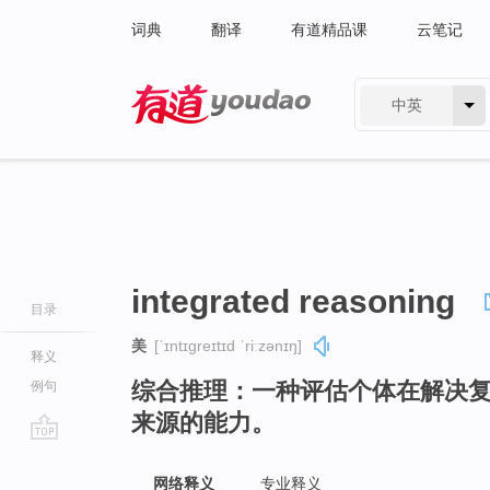
词典
翻译
有道精品课
云笔记
中英
有道 - 网易旗下搜索
integrated reasoning
目录
美
[ˈɪntɪɡreɪtɪd ˈriːzənɪŋ]
释义
综合推理：一种评估个体在解决
例句
来源的能力。
go
top
网络释义
专业释义