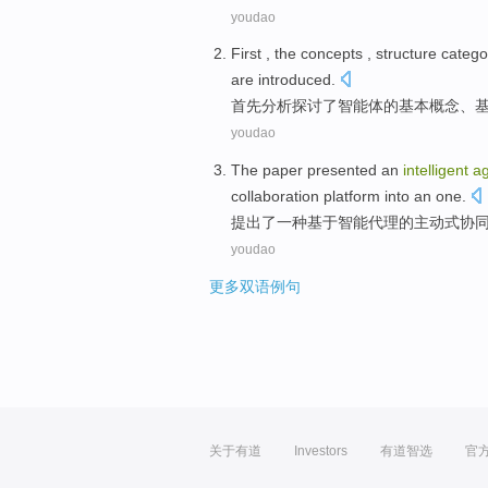
youdao
First
, the
concepts
,
structure
catego
are introduced.
首先
分析探讨了
智能
体
的基本
概念
、
youdao
The
paper presented
an
intelligent
a
collaboration
platform
into
an
one.
提出
了
一种
基于
智能
代理
的主动式
协
youdao
更多双语例句
关于有道
Investors
有道智选
官