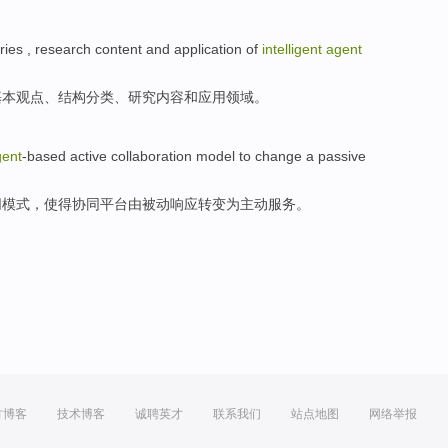
ries
,
research
content
and
application
of
intelligent
agent
基本观点、
结构
分类
、
研究
内容
和
应用领域
。
gent
-based active
collaboration
model
to
change
a passive
同
模式
，使得协同
平台
由
被动响应
转变
为
主动服务。
方博客
技术博客
诚聘英才
联系我们
站点地图
网络举报