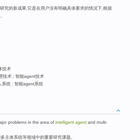
能研究的新成果,它是在用户没有明确具体要求的情况下,根据
作。
体技术
技术 ; 智能agent技术
统 ; 智能agent系统
ajor
problems
in
the
area
of
intelligent
agent
and
multi-
和
多主体系统等
领域
中的
重要
研究
课题
。