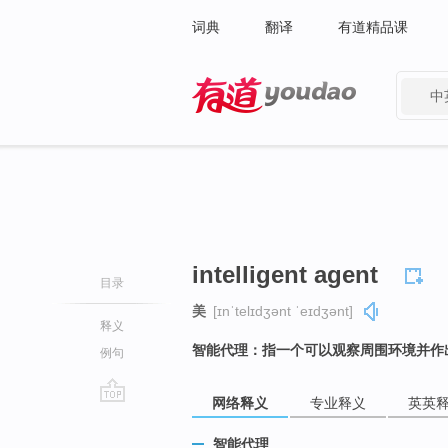
词典
翻译
有道精品课
中
有道 - 网易旗下搜索
intelligent agent
目录
美
[ɪnˈtelɪdʒənt ˈeɪdʒənt]
释义
智能代理：指一个可以观察周围环境并作
例句
网络释义
专业释义
英英
go
top
智能代理