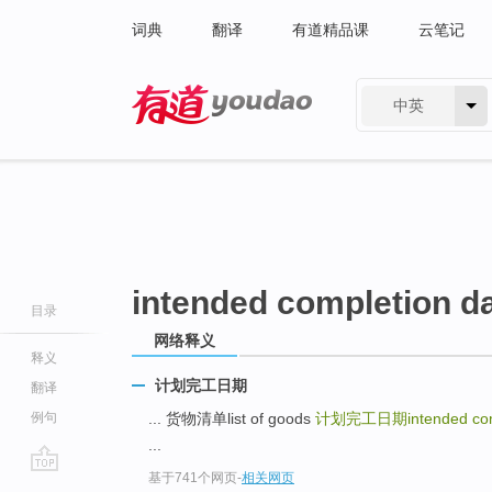
词典
翻译
有道精品课
云笔记
中英
有道 - 网易旗下搜索
intended completion d
目录
网络释义
释义
计划完工日期
翻译
例句
... 货物清单list of goods
计划完工日期intended comp
...
基于741个网页
-
相关网页
go