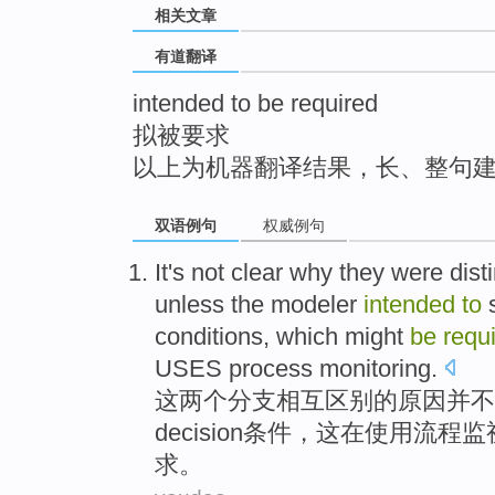
相关文章
top
有道翻译
intended to be required
拟被要求
以上为机器翻译结果，长、整句
双语例句
权威例句
It
's not
clear
why
they
were dist
unless
the
modeler
intended
to
conditions
,
which
might
be
requ
USES
process
monitoring
.
这
两个
分支
相互区别的
原因
并不
decision
条件
，
这
在使用流程监
求
。