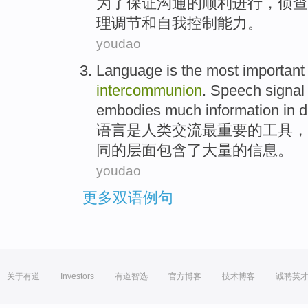
为了
保证
沟通
的
顺利
进行，
侦查
理
调节
和
自我控制
能力
。
youdao
Language
is
the most
important
intercommunion
.
Speech
signal
embodies
much
information
in
d
语言
是
人类
交流
最
重要
的
工具
，
同
的
层面
包含了
大量的
信息
。
youdao
更多双语例句
关于有道
Investors
有道智选
官方博客
技术博客
诚聘英