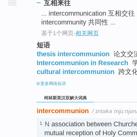
互相来往
go
... intercommunication 互相交往
top
intercommunity 共同性 ...
基于1个网页
-
相关网页
短语
thesis intercommunion
论文交
Intercommunion in Research
cultural intercommunion
跨文
更多
网络短语
柯林斯英汉双解大词典
intercommunion
/ˌɪntəkəˈmjuːnjən
N
association between Churche
1.
mutual reception of Holy