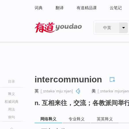
词典
翻译
有道精品课
云笔记
中英
有道 - 网易旗下搜索
intercommunion
目录
英
[ˌɪntəkəˈmjuːnjən]
美
[ˌɪntərkəˈmjʊnjən
释义
n. 互相来往，交流；各教派间举
权威词典
用法
例句
网络释义
专业释义
英英释义