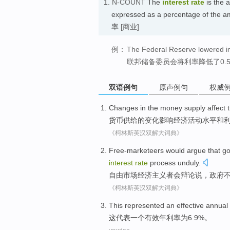
1.
N-COUNT
The
interest rate
is the a
expressed as a percentage of the am
率
[商业]
例：
The Federal Reserve lowered int
联邦储备委员会将利率降低了0.
双语例句
原声例句
权威
Changes
in
the
money
supply
affect
货币
供给
的
变化
影响
经济
活动
水平
和
《柯林斯英汉双解大词典》
Free-marketeers
would
argue that
g
interest
rate
process
unduly
.
自由市场经济
主义者
会
辩论
说，
政府
《柯林斯英汉双解大词典》
This
represented
an
effective
annual
这
代表
一个
有效
年利率
为6.9%。