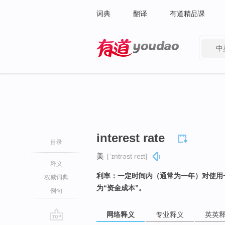
词典
翻译
有道精品课
中
有道 - 网易旗下搜索
interest rate
目录
美
[ˈɪntrəst reɪt]
释义
利率：一定时间内（通常为一年）对使用
权威词典
为“资金成本”。
例句
网络释义
专业释义
英英