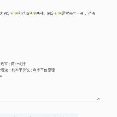
为固定
利率
和浮动
利率
两种。固定
利率
通常每年一变，浮动
率危害 ; 商业银行
理论 ; 利率平价说 ; 利率平价原理
率