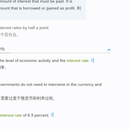
mount of interest that must be paid. It is
ount that is borrowed or gained as profit. 利
erest rates by half a point.
5个百分点。
例句
the
level
of
economic
activity
and
the
interest
rate
.
利率
。
overnments
do not
need to
intervene in
the
currency
and
不
需要
过度
干预
货币
和
利率
过程
。
interest
rate
of 6.9 percent.