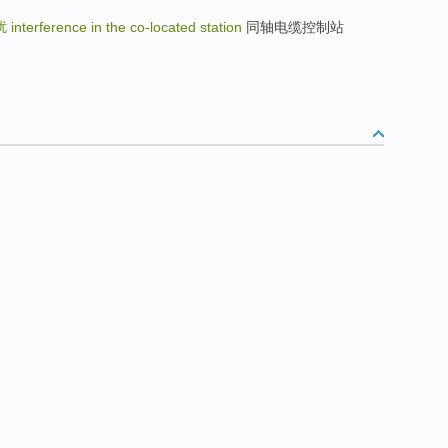
扰
interference in the co-located station
同轴电缆控制站