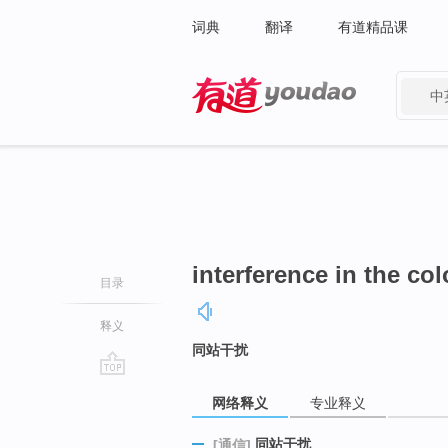
词典
翻译
有道精品课
中
有道 - 网易旗下搜索
interference in the co
目录
释义
同站干扰
go
网络释义
专业释义
top
同站干扰
[通信]