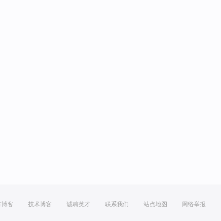
方博客
技术博客
诚聘英才
联系我们
站点地图
网络举报