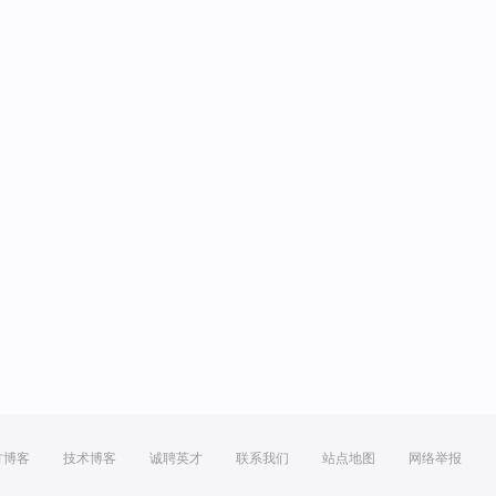
方博客
技术博客
诚聘英才
联系我们
站点地图
网络举报