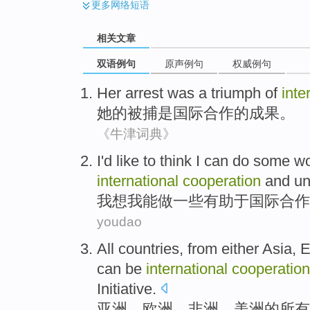
更多
网络短语
相关文章
双语例句
原声例句
权威例句
Her
arrest
was
a triumph
of
inte
她
的
被捕
是
国际
合作
的成果。
《牛津词典》
I
'd like to think
I
can
do
some
wo
international
cooperation
and
un
我
想
我
能
做
一些
有助于
国际
合作
youdao
All
countries
,
from either Asia
,
E
can
be
international
cooperation
Initiative.
亚洲
、
欧洲
、
非洲
、
美洲
的
所有