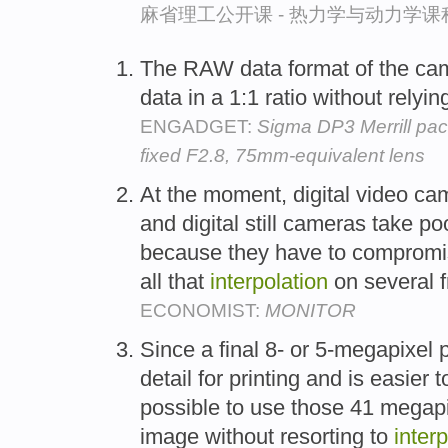
麻省理工公开课 - 热力学与动力学课
The RAW data format of the cam
data in a 1:1 ratio without relyi
ENGADGET:
Sigma DP3 Merrill pa
fixed F2.8, 75mm-equivalent lens
At the moment, digital video came
and digital still cameras take po
because they have to compromise
all that
interpolation
on several 
ECONOMIST:
MONITOR
Since a final 8- or 5-megapixel
detail for printing and is easier t
possible to use those 41 megapix
image without resorting to
inter