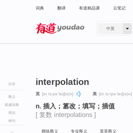
词典
翻译
有道精品课
云笔记
中英
有道 - 网易旗下搜索
interpolation
目录
英
[ɪnˌtɜːpəˈleɪʃ(ə)n]
美
[ɪnˌtɜːrpəˈleɪʃ(ə)n]
释义
n. 插入；篡改；填写；插值
权威词典
用法
[ 复数 interpolations ]
例句
网络释义
专业释义
英英释义