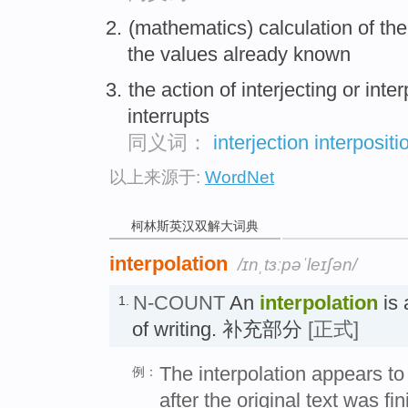
(mathematics) calculation of th
the values already known
the action of interjecting or int
interrupts
同义词：
interjection
interpositi
以上来源于:
WordNet
柯林斯英汉双解大词典
interpolation
/ɪnˌtɜːpəˈleɪʃən/
N-COUNT
An
interpolation
is 
1.
of writing. 补充部分
[正式]
The interpolation appears t
例：
after the original text was fi