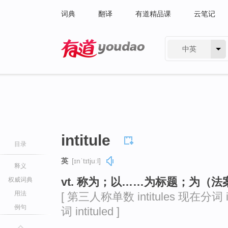
词典
翻译
有道精品课
云笔记
中英
有道 - 网易旗下搜索
intitule
目录
英
[ɪnˈtɪtjuːl]
释义
vt. 称为；以……为标题；为（法
权威词典
用法
[ 第三人称单数 intitules 现在分词 int
例句
词 intituled ]