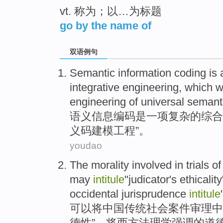
vt. 称为；以…为标题
go by the name of
双语例句
Semantic
information
coding
is
integrative
engineering
, which
w
engineering of
universal
semant
语义
信息
编码
是
一项
复杂
的
综合
义
码
建模
工程”。
youdao
The
morality
involved
in
trials
of
may
intitule
"judicator's
ethicality
occidental
jurisprudence
intitule
可以
将
中国
传统
社会
案件
审理
中
德性
”，将
西方法理学
强调
的道德