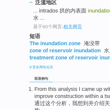
泛滥地区
... intrados 拱的内表面
inundati
水 ...
基于60个网页
-
相关网页
短语
The inundation zone
淹没带
zone of reservoir inundation
水
treatment zone of reservoir inu
更多
网络短语
双语例句
From
this
analysis
I
came up
wi
improve
construction
within a
ts
通过
这个
分析
，
我
想到
并
介绍
关