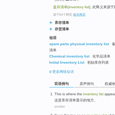
盘存清单
(
inventory list
), 此释义来源
基于84个网页
-
相关网页
库存清单
存货清单
短语
spare parts physical inventory list
备
清单
Chemical inventory list
化学品清单
Initial Inventory List
初始库存列表
更多
网络短语
双语例句
原声例句
权威
This
is
where
the
inventory
list
appea
这
是
库存
清单
显示
的
地方
。
youdao