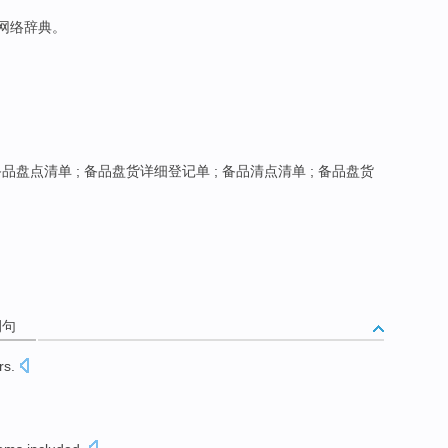
于网络辞典。
品盘点清单 ; 备品盘货详细登记单 ; 备品清点清单 ; 备品盘货
例句
rs
.