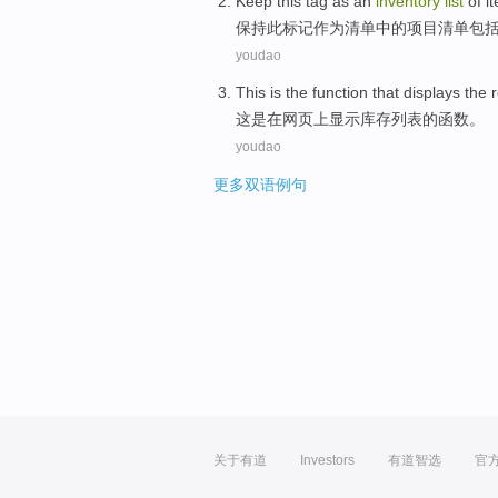
Keep
this
tag
as an
inventory
list
of
i
保持
此
标记
作为
清单
中的
项目
清单包
youdao
This
is
the
function
that displays
the
这
是
在
网页
上
显示
库存
列表
的
函数
。
youdao
更多双语例句
关于有道
Investors
有道智选
官