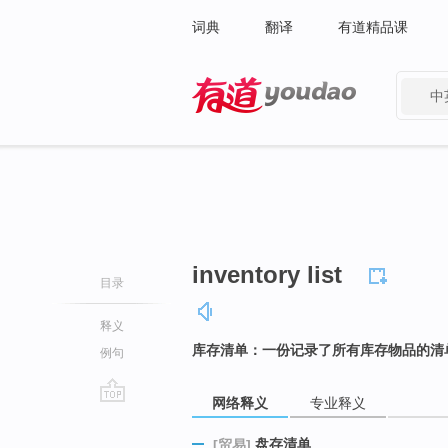
词典
翻译
有道精品课
中
有道 - 网易旗下搜索
inventory list
目录
释义
库存清单：一份记录了所有库存物品的清
例句
网络释义
专业释义
go
top
盘存清单
[贸易]