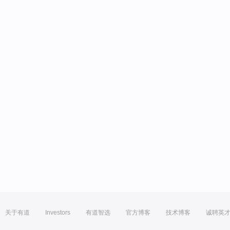
关于有道
Investors
有道智选
官方博客
技术博客
诚聘英