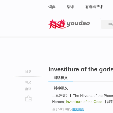
词典
翻译
有道精品课
中
有道 - 网易旗下搜索
investiture of the god
目录
网络释义
释义
封神演义
翻译
...凰涅磐》】The Nirvana of the Phoe
Heroes;
Investiture of the Gods
【讽刺喜剧
go
基于50个网页
-
相关网页
top