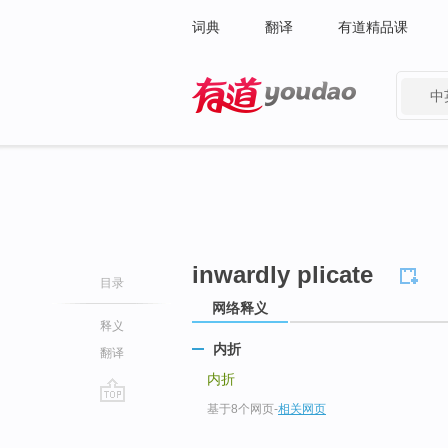
词典
翻译
有道精品课
中
有道 - 网易旗下搜索
inwardly plicate
目录
网络释义
释义
内折
翻译
内折
基于8个网页
-
相关网页
go
top