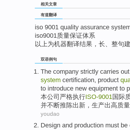
相关文章
top
有道翻译
iso 9001 quality assurance syste
iso9001质量保证体系
以上为机器翻译结果，长、整句
双语例句
The company
strictly
carries out
system
certification
,
product
qua
to introduce new
equipment
to
p
本
公司
严格
执行
ISO
-
9001
国际
并
不断
推陈出新，
生产出
高质量
youdao
Design
and
production
must be