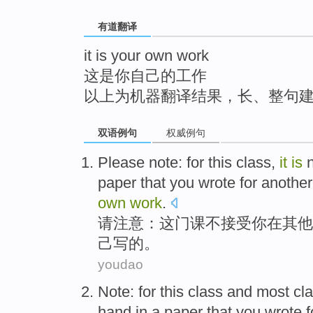
top
有道翻译
it is your own work
这是你自己的工作
以上为机器翻译结果，长、整句
双语例句
权威例句
Please
note
: for
this
class
,
it
is
n
paper
that
you
wrote
for
another
own
work
.
请
注意
：
这
门
课
不
接受
你
在
其他
己
写
的。
youdao
Note
:
for
this
class
and
most
cl
hand
in a paper that
you
wrote
f