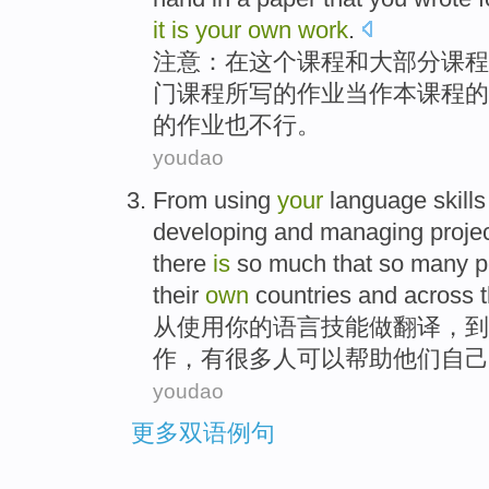
it
is
your
own
work
.
注意
：
在
这个
课程
和
大部分
课程
门课程所
写
的作业当作本课程的
的作业
也不行
。
youdao
F
rom using
your
language skills 
developing and managing projec
there
is
so much that so many pe
their
own
countries and across t
从
使用你的语言技能做翻译，
作，有很多人可以帮助他们自己
youdao
更多双语例句