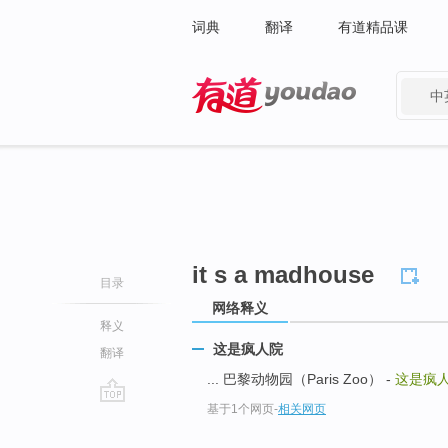
词典
翻译
有道精品课
中
有道 - 网易旗下搜索
it s a madhouse
目录
网络释义
释义
这是疯人院
翻译
... 巴黎动物园（Paris Zoo） -
这是疯
基于1个网页
-
相关网页
go
top