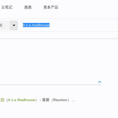
云笔记
惠惠
更多产品
英
人院
（
It s a Madhouse
） - 重聚（Reunion） ...