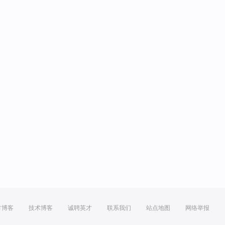
方博客
技术博客
诚聘英才
联系我们
站点地图
网络举报