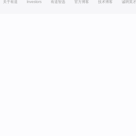
关于有道
Investors
有道智选
官方博客
技术博客
诚聘英