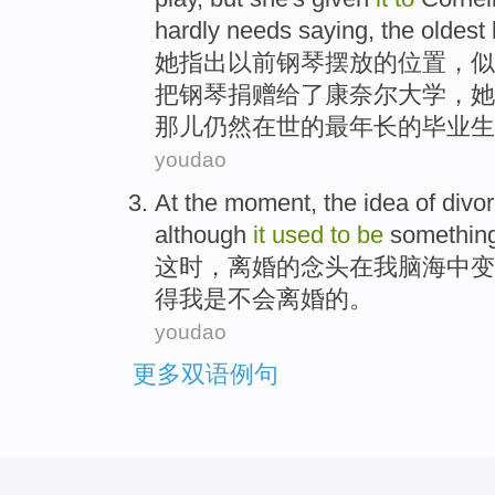
hardly needs saying,
the oldest
她
指出
以前
钢琴
摆放
的
位置
，
似
把钢琴捐赠
给
了
康奈尔
大学
，她
那儿仍然
在世
的
最
年长的毕业生
youdao
At the moment
,
the
idea
of
divo
although
it
used
to
be
something
这时
，
离婚
的
念头
在
我
脑海
中
变
得
我
是
不会离婚
的
。
youdao
更多双语例句