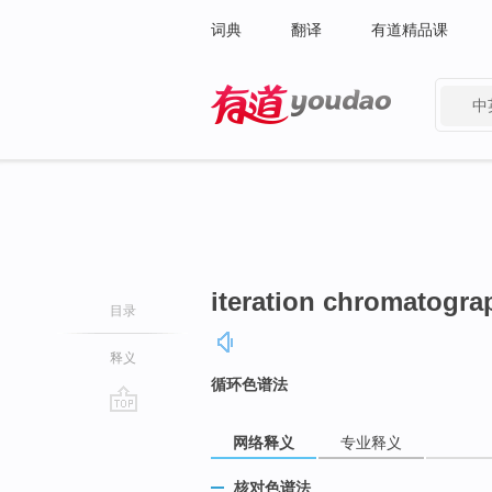
词典
翻译
有道精品课
中
有道 - 网易旗下搜索
iteration chromatogra
目录
释义
循环色谱法
go
网络释义
专业释义
top
核对色谱法