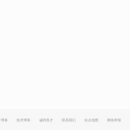
方博客
技术博客
诚聘英才
联系我们
站点地图
网络举报