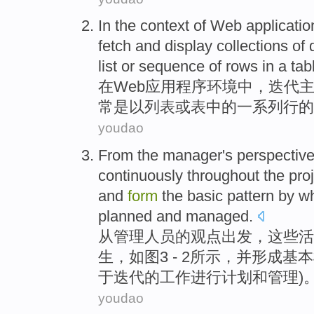
In
the
context
of
Web
applicatio
fetch
and
display
collections
of
list
or
sequence
of
rows
in
a
tab
在
Web
应用程序
环境
中，
迭代
常
是以
列表
或
表
中的
一系列
行的
youdao
From
the
manager
's
perspectiv
continuously
throughout the
pro
and
form
the
basic
pattern
by
wh
planned
and
managed
.
从
管理
人员
的
观点出发
，
这些
活
生
，
如图
3
- 2所示，
并
形成
基本
于
迭代
的
工作
进行
计划和管理)
youdao