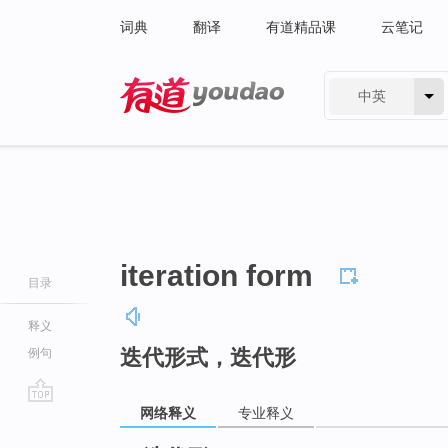
词典
翻译
有道精品课
云笔记
中英
有道 - 网易旗下搜索
iteration form
目录
释义
迭代形式，迭代形
例句
网络释义
专业释义
go
top