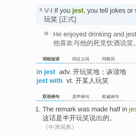
V-I
If you
jest
, you tell jokes o
3.
玩笑
[正式]
He enjoyed drinking and jest
例：
他喜欢与他的死党饮酒说笑
词组短语
同近义词
同根词
in jest
adv. 开玩笑地；诙谐地
jest with
vt. 开某人玩笑
双语例句
原声例句
权威例句
The
remark
was
made
half
in
je
这话
是
半
开玩笑说出
的。
《牛津词典》