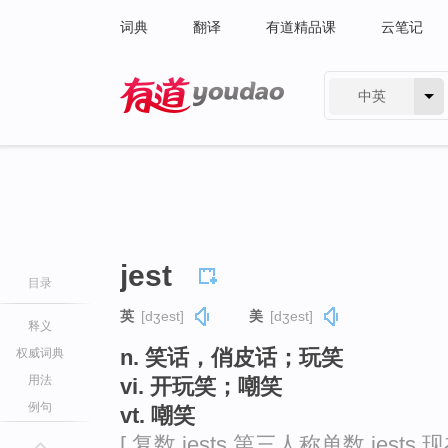
词典
翻译
有道精品课
云笔记
中英
有道 - 网易旗下搜索
jest
目录
英
[dʒest]
美
[dʒest]
释义
n. 笑话，俏皮话；玩笑
权威词典
用法
vi. 开玩笑；嘲笑
例句
vt. 嘲笑
[ 复数 jests 第三人称单数 jests 现