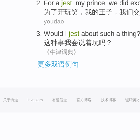
For
a
jest
,
my
prince
,
we
did ex
为了
开玩笑
，
我
的
王子
，
我们
交
youdao
Would I
jest
about
such
a
thing
这种
事
我会
说着玩
吗？
《牛津词典》
更多双语例句
关于有道
Investors
有道智选
官方博客
技术博客
诚聘英