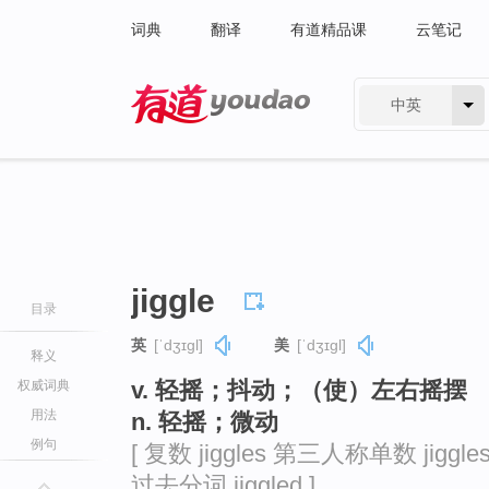
词典
翻译
有道精品课
云笔记
中英
有道 - 网易旗下搜索
jiggle
目录
英
[ˈdʒɪɡl]
美
[ˈdʒɪɡl]
释义
v. 轻摇；抖动；（使）左右摇摆
权威词典
用法
n. 轻摇；微动
例句
[ 复数 jiggles 第三人称单数 jiggles
过去分词 jiggled ]