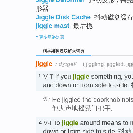
形器
Jiggle Disk Cache
抖动磁盘缓
jiggle mast
最后桅
更多
网络短语
柯林斯英汉双解大词典
jiggle
/ˈdʒɪɡəl/
( jiggling, jiggled, ji
V-T
If you
jiggle
something, you
1.
and down or from side to sid
He jiggled the doorknob noisi
例：
他大声地摇晃门把手。
V-I
To
jiggle
around means to m
2.
down or from side to side. 抖