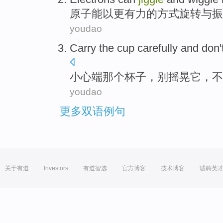
原子能
以
更
有力
的方式
旋转
与
振
youdao
Carry the
cup
carefully
and
don'
小心
端那个
杯子
，
别
摇晃
它
，
不
youdao
更多双语例句
关于有道
Investors
有道智选
官方博客
技术博客
诚聘英