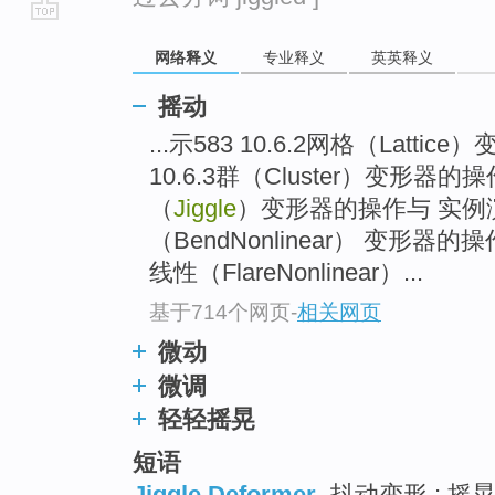
go
网络释义
专业释义
英英释义
top
摇动
...示583 10.6.2网格（Latt
10.6.3群（Cluster）变形器的操
（
Jiggle
）变形器的操作与 实例演示
（BendNonlinear） 变形器的
线性（FlareNonlinear）...
基于714个网页
-
相关网页
微动
微调
轻轻摇晃
短语
Jiggle Deformer
抖动变形 ; 摇晃