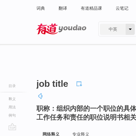
词典
翻译
有道精品课
云笔记
中英
有道 - 网易旗下搜索
job title
目录
释义
职称：组织内部的一个职位的具
用法
例句
工作任务和责任的职位说明书相
go
网络释义
专业释义