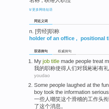
名称 ; 联络人职位
更多
网络短语
同近义词
n. [劳经]职称
holder of an office
,
positional t
双语例句
权威例句
My
job
title
made
people
treat
m
我
的
职称
使得
人们
对
我
彬彬
有礼
youdao
S
ome people laughed at the fu
boy took the information serious
一
些人嘲笑这个滑稽的工作头衔
了这个消息。