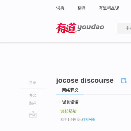
词典
翻译
有道精品课
中
有道 - 网易旗下搜索
jocose discourse
目录
网络释义
释义
谑仿话语
翻译
谑仿话语
基于1个网页
-
相关网页
go
top