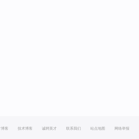
方博客
技术博客
诚聘英才
联系我们
站点地图
网络举报