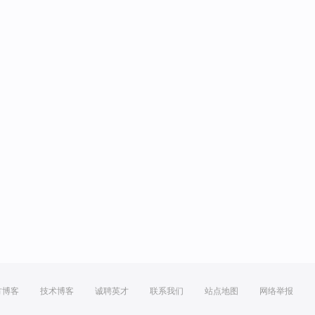
方博客
技术博客
诚聘英才
联系我们
站点地图
网络举报