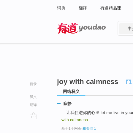
词典
翻译
有道精品课
中
有道 - 网易旗下搜索
joy with calmness
目录
网络释义
释义
寂静
翻译
... 让我住进你的心里 let me live in your h
with calmness
...
go
基于1个网页
-
相关网页
top