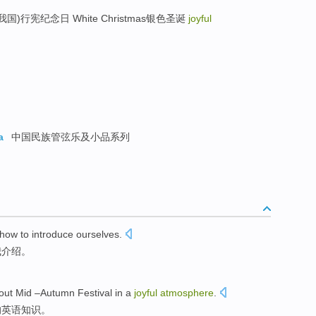
亦为我国)行宪纪念日 White Christmas银色圣诞
joyful
a
中国民族管弦乐及小品系列
how to
introduce
ourselves.
我
介绍
。
out
Mid –Autumn
Festival
in
a
joyful
atmosphere
.
的英语知识。