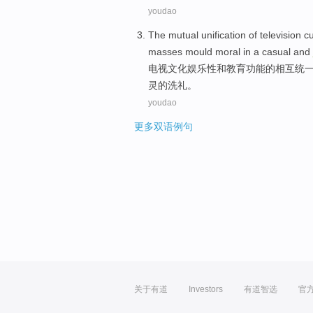
youdao
The
mutual
unification
of
television
cu
masses
mould moral
in a
casual
and
电视
文化
娱乐性
和
教育
功能
的
相互
统
灵
的
洗礼
。
youdao
更多双语例句
关于有道
Investors
有道智选
官