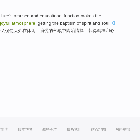
lture
's amused
and
educational
function
makes
the
joyful
atmosphere
,
getting
the
baptism
of
spirit
and
soul
.
一又
促使
大众
在
休闲
、
愉悦
的
气氛中
陶冶情操、
获得
精神
和
心
方博客
技术博客
诚聘英才
联系我们
站点地图
网络举报