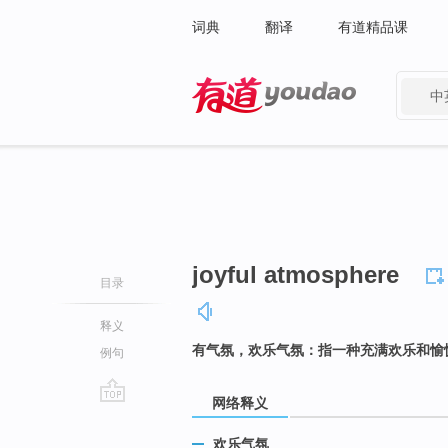
词典
翻译
有道精品课
中
有道 - 网易旗下搜索
joyful atmosphere
目录
释义
有气氛，欢乐气氛：指一种充满欢乐和愉
例句
网络释义
go
top
欢乐气氛