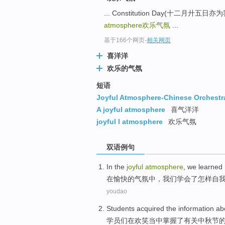
... Constitution Day(十二月廾五日
atmosphere
欢乐气氛
...
基于166个网页
-
相关网页
喜洋洋
欢乐的气氛
短语
Joyful Atmosphere-Chinese Orchestr
A joyful atmosphere
喜气洋洋
joyful l atmosphere
欢乐气氛
双语例句
In
the
joyful
atmosphere
,
we
learned
在
愉快
的
气氛中
，
我们
学会了
怎样
自
youdao
Students
acquired
the
information ab
学员们
在欢笑当中
掌握
了
有关
中秋节