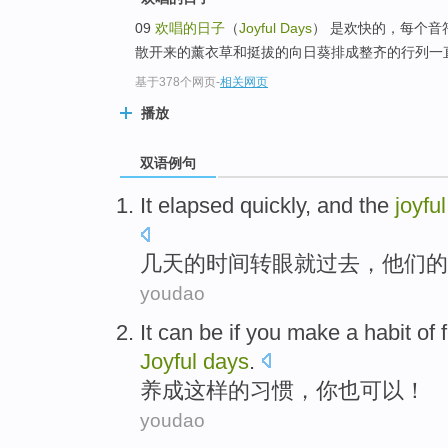
09
欢唱的日子
（
Joyful Days
） 是欢快的，每个
散开来的薰衣草和挺拔的向日葵排成整齐的行列一直
基于378个网页
-
相关网页
播放
双语例句
It elapsed
quickly
, and
the
joyfu
几天
的
时间
转眼就
过去，他们的
youdao
It
can be
if
you
make a
habit
of
f
Joyful
days
.
养成这样
的
习惯
，
你
也
可以
！
youdao