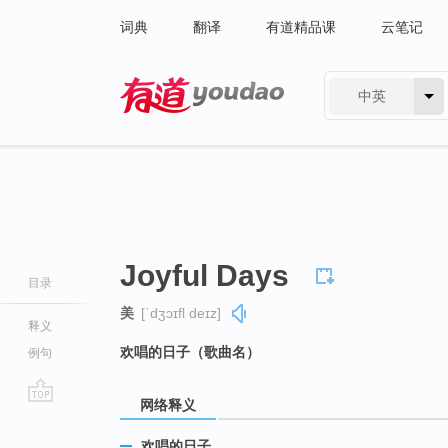
词典
翻译
有道精品课
云笔记
中英
有道 - 网易旗下搜索
Joyful Days
目录
美
[ˈdʒɔɪfl deɪz]
释义
欢唱的日子（歌曲名）
例句
网络释义
go
top
欢唱的日子