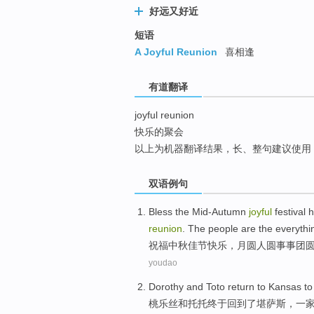
好远又好近
top
短语
A Joyful Reunion
喜相逢
有道翻译
joyful reunion
快乐的聚会
以上为机器翻译结果，长、整句建议使用
双语例句
Bless
the Mid-Autumn
joyful
festival
h
reunion
. The
people
are the everythi
祝福
中秋
佳节
快乐，
月
圆
人
圆
事事
团
youdao
Dorothy
and
Toto
return to
Kansas
to
桃乐丝
和
托托终于
回到
了
堪萨斯
，
一