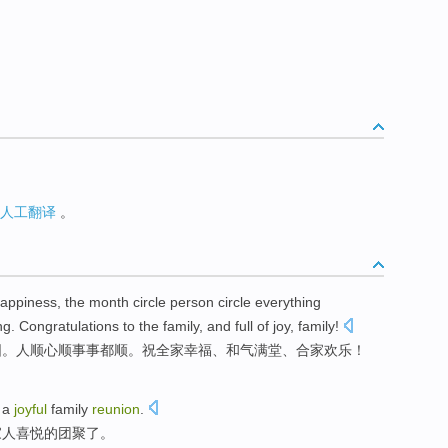
人工翻译
。
appiness
, the
month
circle
person
circle
everything
ng.
Congratulations to
the
family
, and full of
joy
, family!
圆
。
人
顺心顺事事都顺。
祝
全家
幸福
、和气满堂、合家
欢乐
！
 a
joyful
family
reunion
.
家人
喜悦
的团聚了。