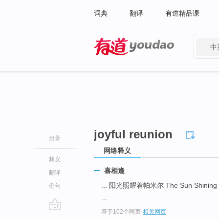
词典
翻译
有道精品课
中
有道 - 网易旗下搜索
joyful reunion
目录
网络释义
释义
喜相逢
翻译
... 阳光照耀着帕米尔 The Sun Shining o
例句
...
基于102个网页
-
相关网页
go