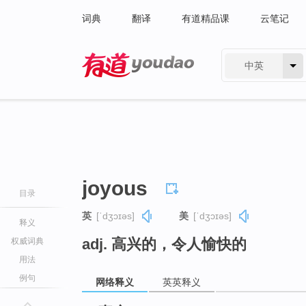
词典
翻译
有道精品课
云笔记
中英
有道 - 网易旗下搜索
joyous
目录
英
[ˈdʒɔɪəs]
美
[ˈdʒɔɪəs]
释义
adj. 高兴的，令人愉快的
权威词典
用法
例句
网络释义
英英释义