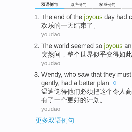
双语例句
原声例句
权威例句
The
end
of
the
joyous
day
had
c
欢乐
的
一天
结束
了
。
youdao
The world
seemed
so
joyous
an
突然间
，
整个
世界
似乎变得
如此
youdao
Wendy
, who saw that
they
must
gently
,
had
a
better
plan
.
温迪
觉得
他们
必须
把
这个
令人高
有了
一个
更好
的
计划
。
youdao
更多双语例句