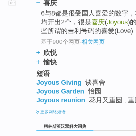
喜庆
go
6与8都是很受国人喜爱的数字，
top
均开出2个，很是
喜庆
(
Joyous
)
些所谓的吉利号码的喜爱(Lov
基于900个网页
-
相关网页
欣悦
愉快
短语
Joyous Giving
谈喜舍
Joyous Garden
怡园
Joyous reunion
花月又重圆 ; 重
更多
网络短语
柯林斯英汉双解大词典