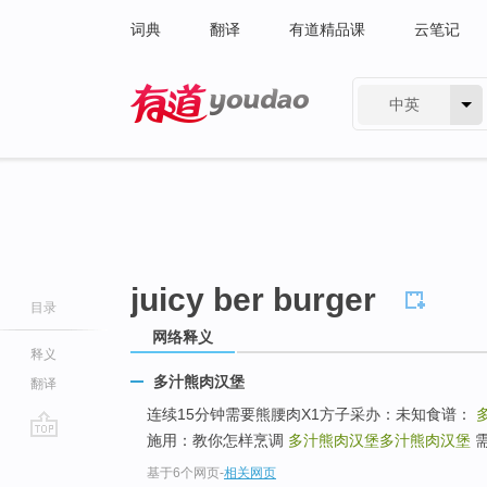
词典
翻译
有道精品课
云笔记
中英
有道 - 网易旗下搜索
juicy ber burger
目录
网络释义
释义
多汁熊肉汉堡
翻译
连续15分钟需要熊腰肉X1方子采办：未知食谱：
施用：教你怎样烹调
多汁熊肉汉堡
多汁熊肉汉堡
需
go
基于6个网页
-
相关网页
top