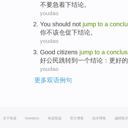
不要
急着
下结论。
youdao
You
should not
jump
to
a
conclu
你
不该
仓促
下结论
。
youdao
Good
citizens
jump
to
a
conclus
好
公民
跳转
到
一个
结论
：
更好
的
youdao
更多双语例句
关于有道
Investors
有道智选
官方博客
技术博客
诚聘英