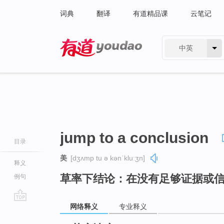
词典
翻译
有道精品课
云笔记
中英
有道 - 网易旗下搜索
jump to a conclusion
目录
美
[dʒʌmp tu ə kənˈkluːʒn]
释义
草率下结论：在没有足够证据或
例句
网络释义
专业释义
go
top