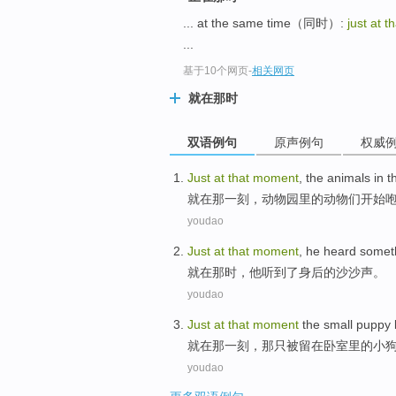
... at the same time（同时）:
just at 
...
基于10个网页
-
相关网页
就在那时
双语例句
原声例句
权威
Just
at
that
moment
,
the
animals
in
t
就
在
那
一刻
，
动物园
里
的
动物们
开始
youdao
Just
at
that
moment
,
he
heard
someth
就
在
那时
，
他
听到了
身后
的
沙沙
声。
youdao
Just
at
that
moment
the
small puppy
就
在
那
一刻
，那只被
留在
卧室里
的
小
youdao