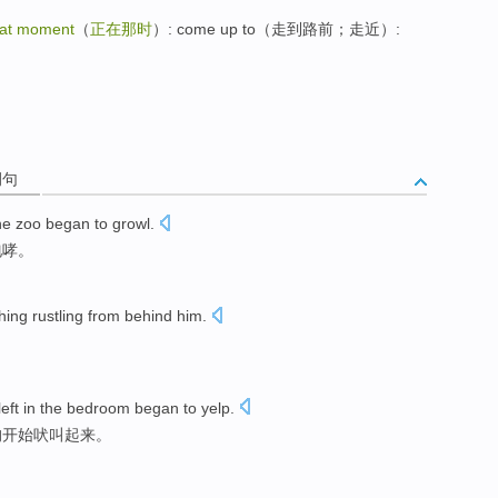
that moment
（
正在那时
）: come up to（走到路前；走近）:
例句
he zoo
began to
growl
.
咆哮
。
ing rustling
from behind him
.
left in
the
bedroom
began to
yelp
.
狗
开始
吠叫起来
。