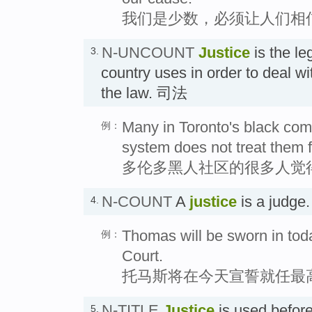
我们是少数，必须让人们相
N-UNCOUNT
Justice
is the le
3.
country uses in order to deal w
the law. 司法
Many in Toronto's black comm
例：
system does not treat them fa
多伦多黑人社区的很多人觉
N-COUNT
A
justice
is a judg
4.
Thomas will be sworn in tod
例：
Court.
托马斯将在今天宣誓就任最
N-TITLE
Justice
is used before
5.