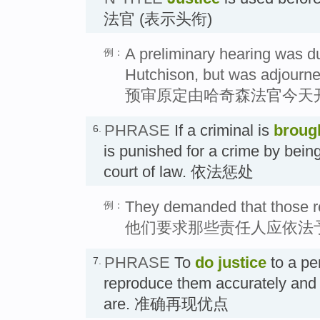
法官 (表示头衔)
A preliminary hearing was du
例：
Hutchison, but was adjourne
预审原定由哈奇森法官今天
PHRASE
If a criminal is
brough
6.
is punished for a crime by being
court of law. 依法惩处
They demanded that those re
例：
他们要求那些责任人应依法
PHRASE
To
do justice
to a pe
7.
reproduce them accurately an
are. 准确再现优点