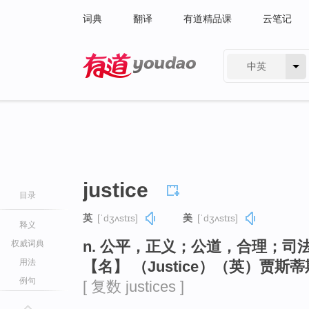
词典
翻译
有道精品课
云笔记
中英
有道 - 网易旗下搜索
justice
目录
英
[ˈdʒʌstɪs]
美
[ˈdʒʌstɪs]
释义
n. 公平，正义；公道，合理；司
权威词典
用法
【名】 （Justice）（英）贾
例句
[ 复数 justices ]