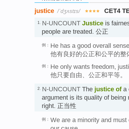
justice
CET4 T
/ˈdʒʌstɪs/
N-UNCOUNT
Justice
is fairne
1.
people are treated. 公正
He has a good overall sense 
例：
他有良好的公正和公平的整
He only wants freedom, justi
例：
他只要自由、公正和平等。
N-UNCOUNT
The
justice
of
a 
2.
argument is its quality of being 
right. 正当性
We are a minority and must c
例：
our cause.