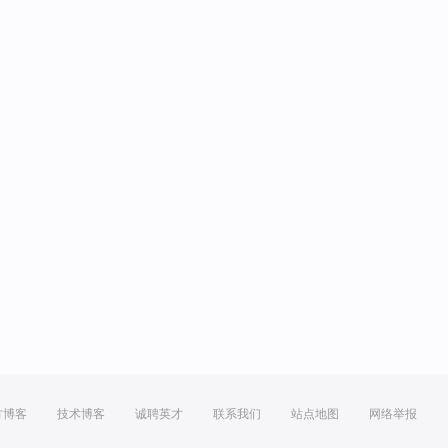
方博客
技术博客
诚聘英才
联系我们
站点地图
网络举报