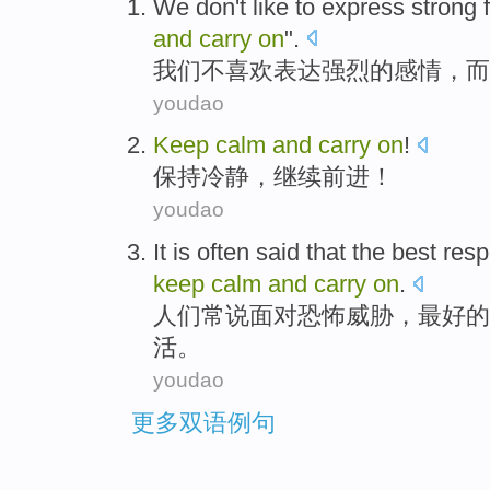
We
don't
like
to
express
strong
and
carry
on
".
我们
不
喜欢
表达
强烈的
感情
，
而
youdao
Keep
calm
and
carry
on
!
保持
冷静
，
继续
前进！
youdao
It
is often
said that
the
best
resp
keep
calm
and
carry
on
.
人们
常
说
面对恐怖
威胁
，
最好
的
活。
youdao
更多双语例句