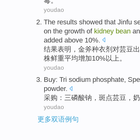
毒。
youdao
The results
showed that
Jinfu s
on
the
growth
of
kidney
bean
a
added
above 10%.
结果
表明
，金斧
种衣剂
对
芸豆
出
株
鲜
重
平均增加10%以上。
youdao
Buy
:
Tri
sodium phosphate,
Spe
powder
.
采购
：
三磷酸钠
，斑点
芸豆
，
奶
youdao
更多双语例句