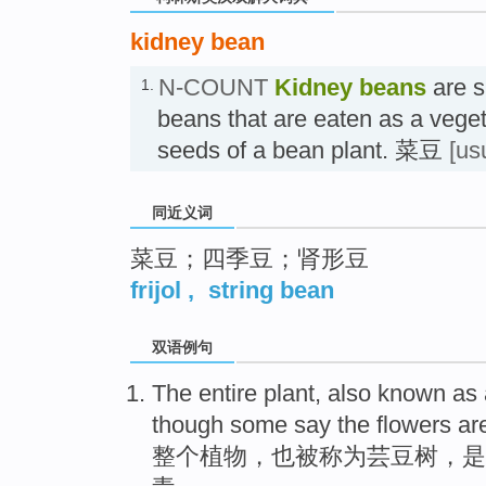
kidney bean
N-COUNT
Kidney beans
are s
1.
beans that are eaten as a veget
seeds of a bean plant. 菜豆
[us
同近义词
菜豆；四季豆；肾形豆
frijol
,
string bean
双语例句
The entire
plant
,
also
known as
though
some
say
the
flowers
are
整个
植物
，
也
被
称为
芸豆
树
，
是