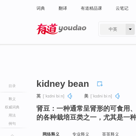
词典
翻译
有道精品课
云笔记
中英
有道 - 网易旗下搜索
kidney bean
目录
英
[ˈkɪdni biːn]
美
[ˈkɪdni biːn]
释义
肾豆：一种通常呈肾形的可食用
权威词典
用法
的各种栽培豆类之一，尤其是一
例句
网络释义
专业释义
英英释义