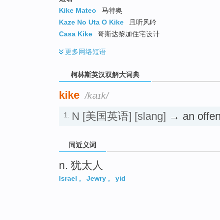
go
Kike Mateo
马特奥
top
Kaze No Uta O Kike
且听风吟
Casa Kike
哥斯达黎加住宅设计
更多
网络短语
柯林斯英汉双解大词典
kike
/kaɪk/
N
[美国英语]
[slang]
→ an offen
1.
同近义词
n. 犹太人
Israel
,
Jewry
,
yid