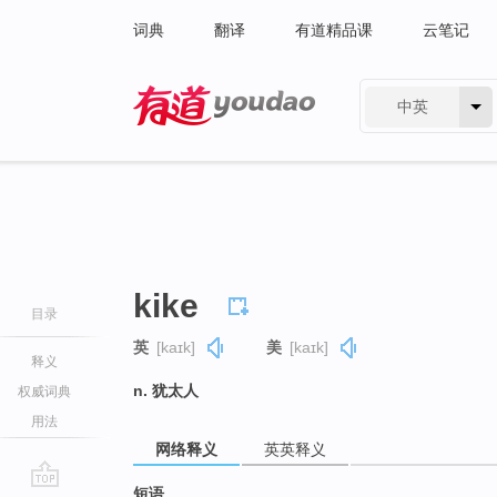
词典
翻译
有道精品课
云笔记
中英
有道 - 网易旗下搜索
kike
目录
英
[kaɪk]
美
[kaɪk]
释义
n. 犹太人
权威词典
用法
网络释义
英英释义
短语